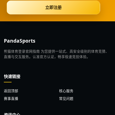
立即注册
PandaSports
熊猫体育登录官网指南
为您提供一站式、高安全级别的体育竞猜、
直播与交互服务。认准官方认证，畅享极速竞技体验。
快速链接
返回顶部
核心服务
赛事直播
常见问题
资讯中心